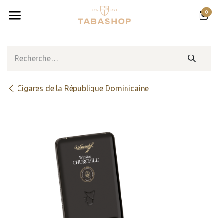
Se rendre au contenu
0
Cigares de la République Dominicaine