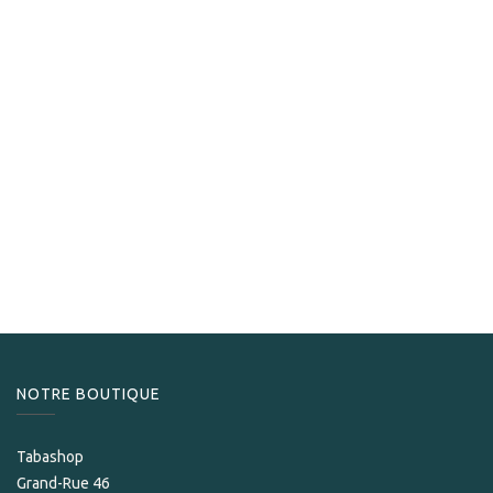
Davidoff
Davidoff Winston Churchill Belicoso
40,00
CHF
NOTRE BOUTIQUE
Tabashop
Grand-Rue 46