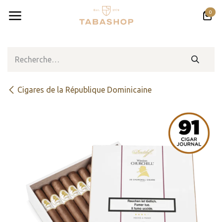
Se rendre au contenu
0
Cigares de la République Dominicaine