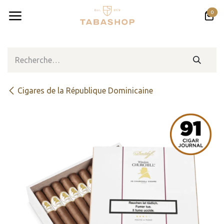
Se rendre au contenu
0
Cigares de la République Dominicaine