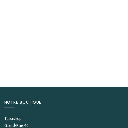
Davidoff
Davidoff Winston Churchill Belicoso
40,00
CHF
NOTRE BOUTIQUE
Tabashop
Grand-Rue 46