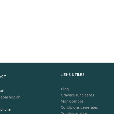
Davidoff
Davidoff Humidor Ambassador Olivier
2 490,00
CHF
LIENS UTILES
ACT
Blog
ail
Gravure sur cigares
tabashop.ch
Mon Compte
Conditions générales
léphone
Confidentialité