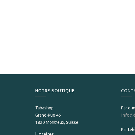
NOTRE BOUTIQUE
CONT
Tabashop
Par e-m
info@
Grand-Rue 46
1820 Montreux, Suisse
Par té
Horaires