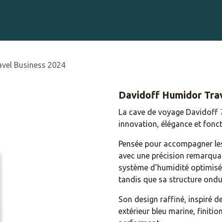
Gravure sur Cigares
Événements
Cigare Club
Blog
À 
vel Business 2024
Davidoff Humidor Tra
La cave de voyage Davidoff
innovation, élégance et fonct
Pensée pour accompagner les 
avec une précision remarqua
système d’humidité optimisé.
tandis que sa structure ondu
Son design raffiné, inspiré 
extérieur bleu marine, finiti