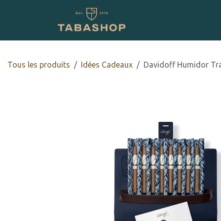
Se rendre au contenu
Boutique en ligne
Tous les produits
Idées Cadeaux
Davidoff Humidor Tra