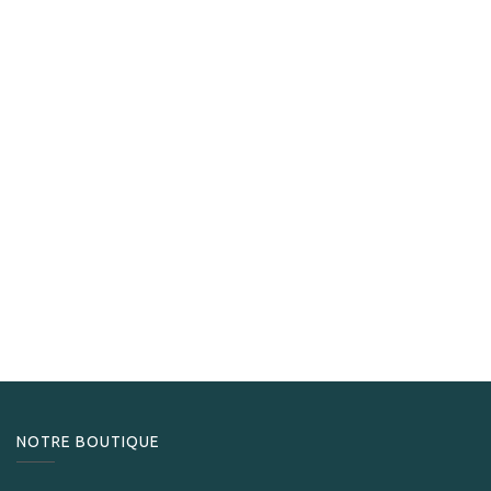
Davidoff
Davidoff Humidor Masterpiece Year Of The Rabbit 2023
29 900,00
CHF
NOTRE BOUTIQUE