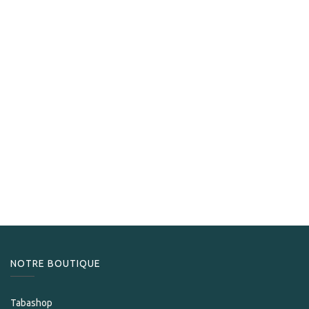
Cuaba
Cuaba Distinguidos
276,00
CHF
NOTRE BOUTIQUE
Tabashop