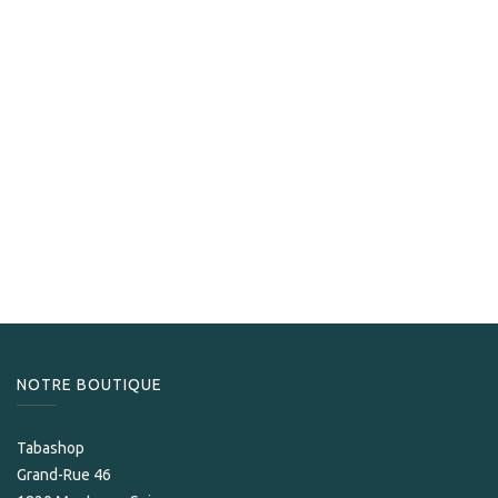
Confidenciaal
Confidenciaal 56 Bundle
99,00
CHF
NOTRE BOUTIQUE
Tabashop
Grand-Rue 46