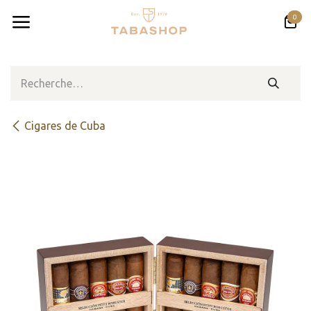
Se rendre au contenu
0
Cigares de Cuba