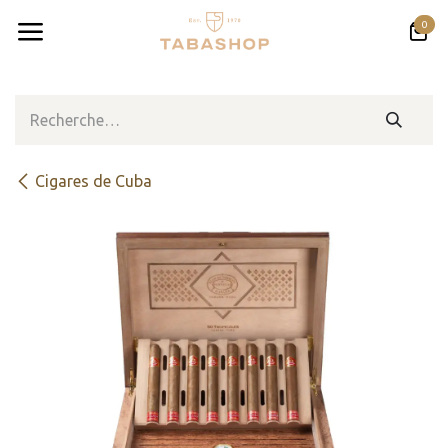
Se rendre au contenu
0
Cigares de Cuba