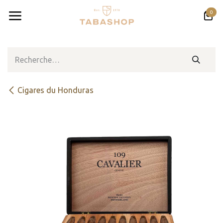
Se rendre au contenu
0
​​​Cigares du Honduras