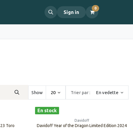
0
propos
Contact
Sign in
Show
20
Trier par :
En vedette
En stock
Davidoff
023 Toro
​​​​Davidoff Year of the Dragon Limited Edition 2024