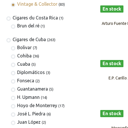
Vintage & Collector
(83)
En stock
​​​Cigares du Costa Rica
(1)
Arturo Fuente 
Brun del ré
(1)
Cigares de Cuba
(263)
​Bolivar
(7)
Cohiba
(36)
En stock
Cuaba
(5)
Diplomáticos
(3)
​​E.P. Cari
Fonseca
(2)
Guantanamera
(5)
H. Upmann
(14)
Hoyo de Monterrey
(17)
En stock
José L. Piedra
(6)
Juan López
(2)