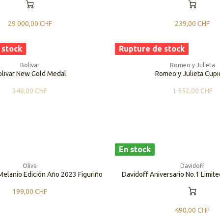
29 000,00
CHF
239,00
CHF
 stock
Rupture de stock
Bolivar
Romeo y Julieta
olivar New Gold Medal
Romeo y Julieta Cup
346,00
CHF
1 552,00
CHF
En stock
Oliva
Davidoff
 Melanio Edición Año 2023 Figuriño
Davidoff Aniversario No.1 Limit
199,00
CHF
490,00
CHF