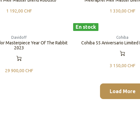
l Meir Master Blend Robusto
Meerapfel Meir Master Blend
1 192,00
CHF
1 330,00
CHF
En stock
Davidoff
Cohiba
or Masterpiece Year Of The Rabbit
Cohiba 55 Aniversario Limited
2023
3 150,00
CHF
29 900,00
CHF
Load More