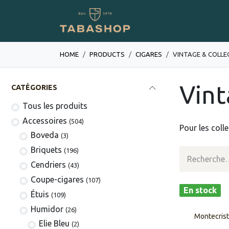
Se rendre au contenu
Boutique en ligne
HOME
PRODUCTS
​​​CIGARES
VINTAGE & COLL
Vint
CATÉGORIES
Tous les produits
​​​​​​​​​​Accessoires
(504)
Pour les coll
Boveda
(3)
​​​​Briquets
(196)
Cendriers
(43)
Coupe-cigares
(107)
En stock
​Étuis
(109)
Humidor
(26)
Montecristo
Elie Bleu
(2)