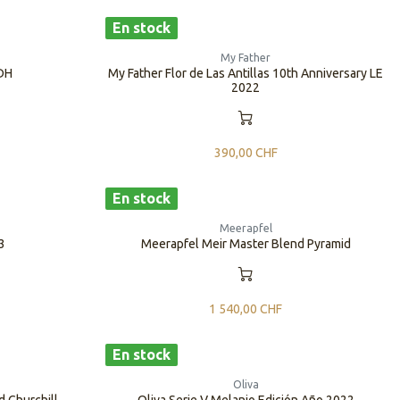
En stock
My Father
CDH
My Father Flor de Las Antillas 10th Anniversary LE
2022
390,00
CHF
En stock
Meerapfel
3
Meerapfel Meir Master Blend Pyramid
1 540,00
CHF
En stock
Oliva