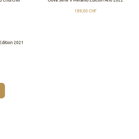
 Churchill
Oliva Serie V Melanio Edición Año 2022
189,00
CHF
 Edition 2021