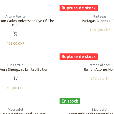
Rupture de stock
Arturo Fuente
Partagas
Don Carlos Aniversario Eye Of The
Partagas Aliados L
Bull
1 194,00
CHF
469,00
CHF
Rupture de stock
E.P. Carrillo
Ramon Allones
llo Aura Shengxiao Limited Edition
Ramon Allones No.
210,00
CHF
690,00
CHF
En stock
Meerapfel
Meerapfel