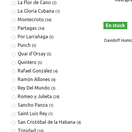
Meerapfe
La Flor de Cano
(2)
La Gloria Cubana
(1)
Montecristo
(36)
En stock
Partagas
(34)
Por Larrañaga
(5)
Davidoff Humid
Punch
(5)
Quai d'Orsay
(5)
Quintero
(5)
Rafael González
(4)
Ramón Allones
(6)
Rey Del Mundo
(3)
Romeo y Julieta
(28)
Sancho Panza
(1)
Saint Luis Rey
(1)
San Cristóbal de la Habana
(4)
Trinidad
(16)