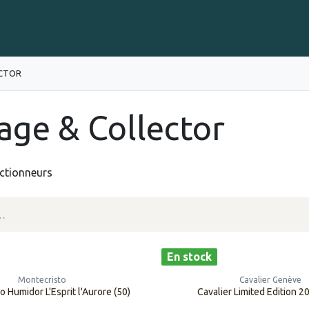
Gravure sur Cigares
Événements
Cigare Club
Blog
À 
ECTOR
age & Collector
ectionneurs
En stock
Montecristo
Cavalier Genève
 ​​Humidor L'Esprit l'Aurore (50)
Cavalier Limited Edition 2