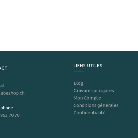
Caseti
Caseti Coupe Cigares automatic double lame pink
69,00
CHF
LIENS UTILES
ACT
Blog
ail
Gravure sur cigares
tabashop.ch
Mon Compte
Conditions générales
léphone
Confidentialité
 963 70 70