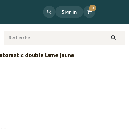
0
propos
Contact
Sign in
utomatic double lame jaune
AITS