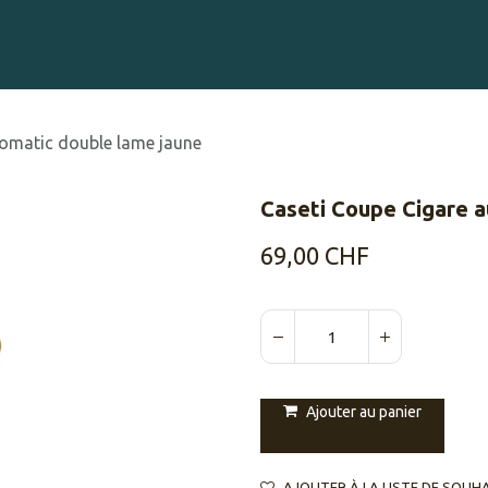
Gravure sur Cigares
Événements
Cigare Club
Blog
À 
tomatic double lame jaune
Caseti Coupe Cigare a
69,00
CHF
Ajouter au panier
AJOUTER À LA LISTE DE SOUH