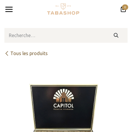
Se rendre au contenu
0
Tous les produits