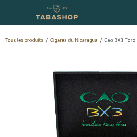
Se rendre au contenu
Boutique en ligne
Tous les produits
Cigares du Nicaragua
Cao BX3 Toro