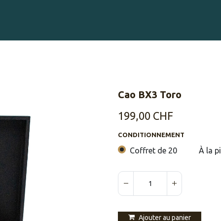
Gravure sur Cigares
Événements
Cigare Club
Blog
À 
Cao BX3 Toro
199,00
CHF
CONDITIONNEMENT
Coffret de 20
À la p
Ajouter au panier