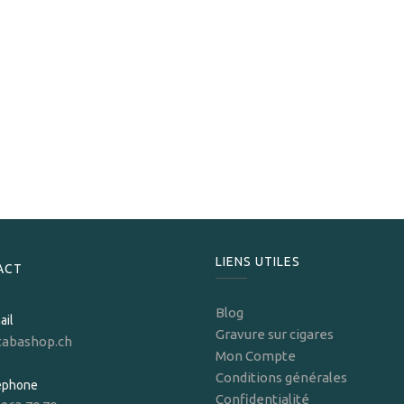
Cao
Cao BX3 Robusto
189,00
CHF
LIENS UTILES
ACT
Blog
ail
Gravure sur cigares
tabashop.ch
Mon Compte
Conditions générales
léphone
Confidentialité