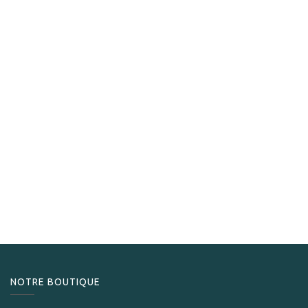
Bolivar
Bolivar Belicosos Finos
595,00
CHF
NOTRE BOUTIQUE