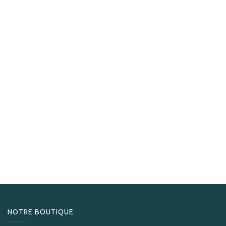
Asylum 13
Asylum 13 Ogre Robusto
249,00
CHF
NOTRE BOUTIQUE