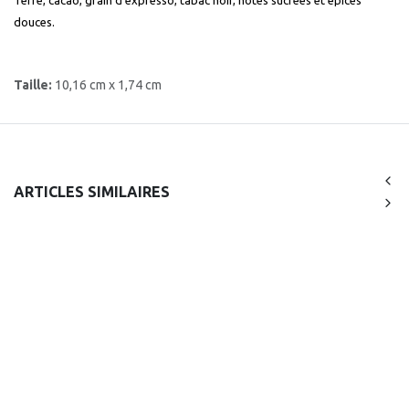
Terre, cacao, grain d'expresso, tabac noir, notes sucrées et épices
douces.
Taille:
10,16 cm x 1,74 cm
ARTICLES SIMILAIRES