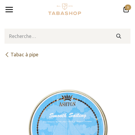
Se rendre au contenu
0
Tabac à pipe