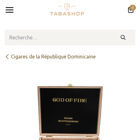
Se rendre au contenu
0
Cigares de la République Dominicaine