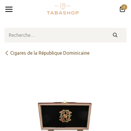
Se rendre au contenu
0
Cigares de la République Dominicaine