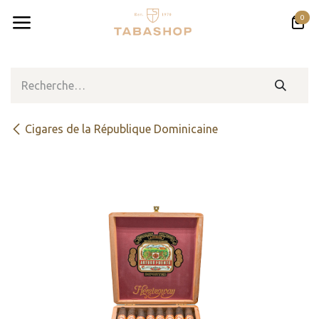
Se rendre au contenu
0
Cigares de la République Dominicaine