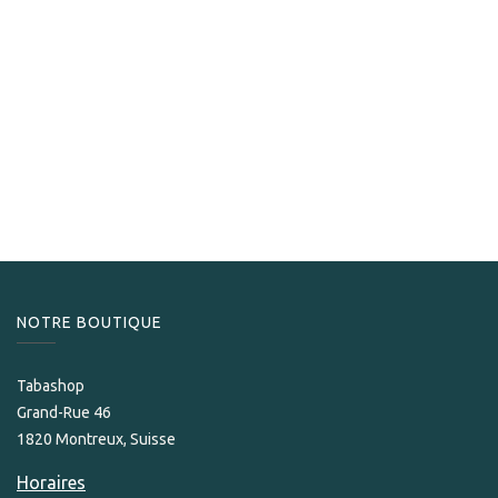
Arturo Fuente
Arturo Fuente Hemingway Masterpiece
399,00
CHF
NOTRE BOUTIQUE
Tabashop
Grand-Rue 46
1820 Montreux, Suisse
Horaires