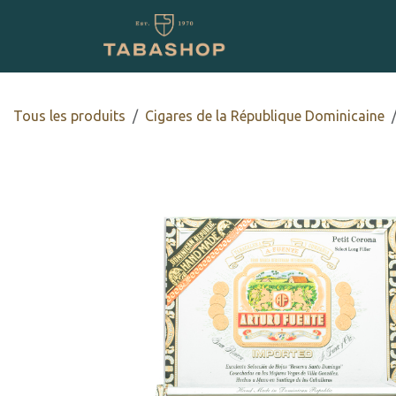
Se rendre au contenu
Boutique en ligne
Tous les produits
Cigares de la République Dominicaine