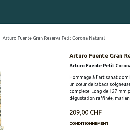
Gravure sur Cigares
Événements
Cigare Club
Blog
À 
Arturo Fuente Gran Reserva Petit Corona Natural
Arturo Fuente Gran R
Arturo Fuente Petit Coron
Hommage à l’artisanat domin
un cœur de tabacs soigneuse
complexe. Long de 127 mm po
dégustation raffinée, mariant
209,00
CHF
CONDITIONNEMENT