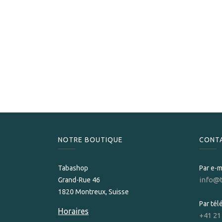
NOTRE BOUTIQUE
CONT
Tabashop
Par e-m
info@
Grand-Rue 46
1820 Montreux, Suisse
Par té
Horaires
+41 21