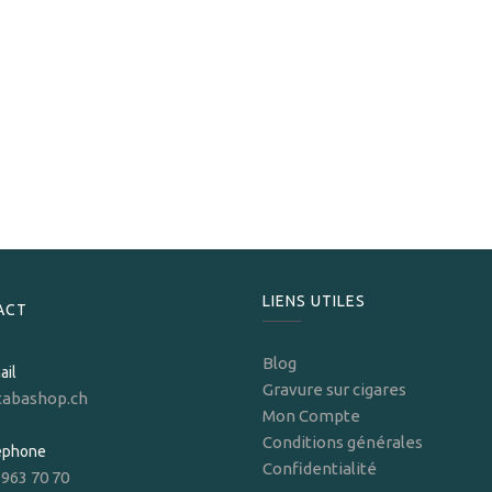
Arturo Fuente
Arturo Fuente Gran Reserva Rothschilds Maduro
259,00
CHF
LIENS UTILES
ACT
Blog
ail
Gravure sur cigares
tabashop.ch
Mon Compte
Conditions générales
léphone
Confidentialité
 963 70 70