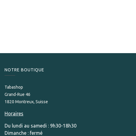
A.J. Fernandez
A.J. Fernandez Enclave Connecticut Robusto
169,00
CHF
NOTRE BOUTIQUE
Tabashop
Grand-Rue 46
1820 Montreux, Suisse
Horaires
Du lundi au samedi : 9h30-18h30
Dimanche : fermé