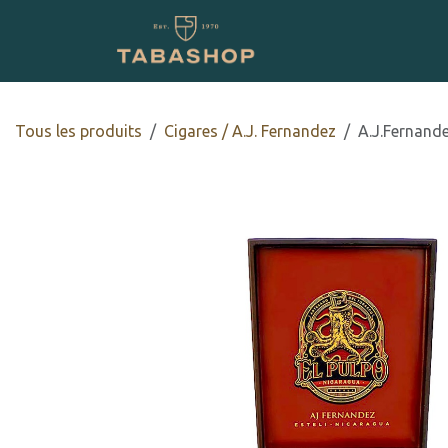
Se rendre au contenu
Boutique en ligne
Tous les produits
​​​Cigares / A.J. Fernandez
A.J.Fernand