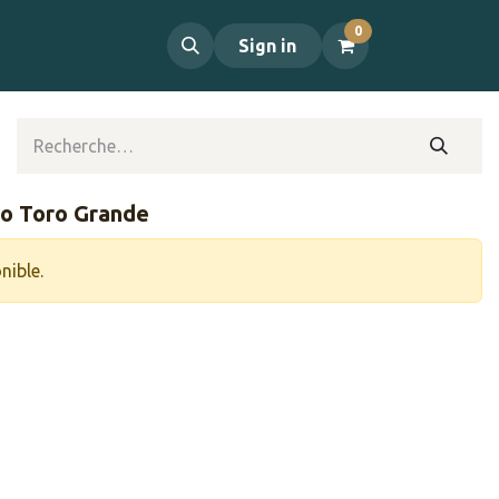
0
propos
Contact
Sign in
po Toro Grande
nible.