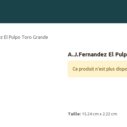
Gravure sur Cigares
Événements
Cigare Club
Blog
À 
ez El Pulpo Toro Grande
A.J.Fernandez El Pul
Ce produit n'est plus dispo
Taille:
15.24 cm x 2.22 cm