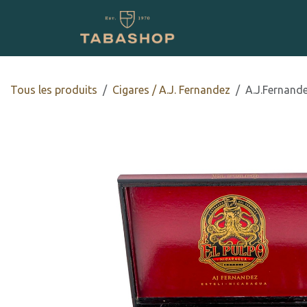
Se rendre au contenu
Boutique en ligne
Tous les produits
​​​Cigares / A.J. Fernandez
A.J.Fernand