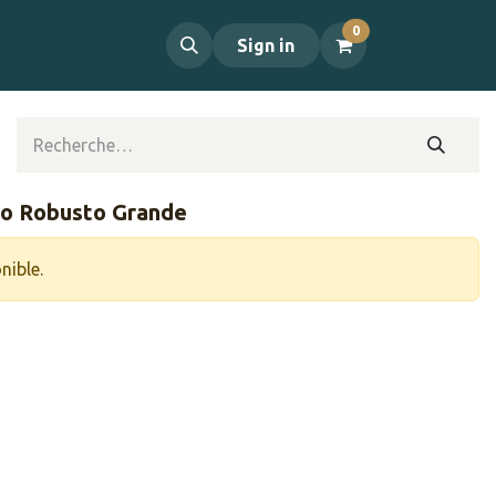
0
propos
Contact
Sign in
po Robusto Grande
nible.