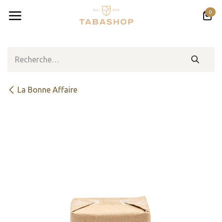
Se rendre au contenu
0
La Bonne Affaire