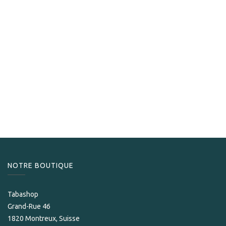
A.J. Fernandez
A.J.Fernandez Blend 15 Robusto
79,00
CHF
NOTRE BOUTIQUE
Tabashop
Grand-Rue 46
1820 Montreux, Suisse