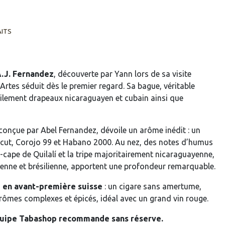
AITS
A.J. Fernandez
, découverte par Yann lors de sa visite
s Artes séduit dès le premier regard. Sa bague, véritable
ilement drapeaux nicaraguayen et cubain ainsi que
 conçue par Abel Fernandez, dévoile un arôme inédit : un
icut, Corojo 99 et Habano 2000. Au nez, des notes d’humus
-cape de Quilalí et la tripe majoritairement nicaraguayenne,
enne et brésilienne, apportent une profondeur remarquable.
 en avant-première suisse
: un cigare sans amertume,
arômes complexes et épicés, idéal avec un grand vin rouge.
quipe Tabashop recommande sans réserve.