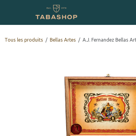
Se rendre au contenu
Boutique en ligne
Tous les produits
Bellas Artes
A.J. Fernandez Bellas A