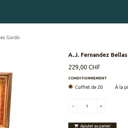
Gravure sur Cigares
Événements
Cigare Club
Blog
À 
rtes Gordo
A.J. Fernandez Bellas
229,00
CHF
CONDITIONNEMENT
Coffret de 20
À la p
Ajouter au panier