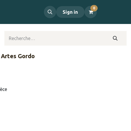
0
propos
Contact
Sign in
 Artes Gordo
ièce