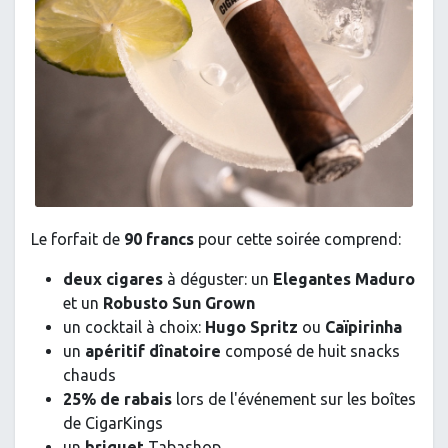
Le forfait de
90 francs
pour cette soirée comprend:
deux cigares
à déguster: un
Elegantes Maduro
et un
Robusto Sun Grown
un cocktail à choix:
Hugo Spritz
ou
Caïpirinha
un
apéritif dînatoire
composé de huit snacks
chauds
25% de rabais
lors de l'événement
sur les boîtes
de CigarKings
un
briquet
Tabashop