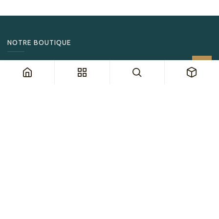
NOTRE BOUTIQUE
Tabashop
Grand-Rue 46
1820 Montreux, Suisse
Horaires
Du lundi au samedi : 9h30-18h30
Dimanche : fermé