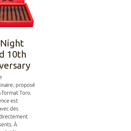
Night
d 10th
versary
e
inaire, proposé
 format Toro.
ence est
avec des
directement
sents. À