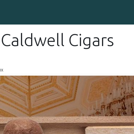
Gravure sur Cigares
Événements
Cigare Club
Blog
À 
Caldwell Cigars
ux