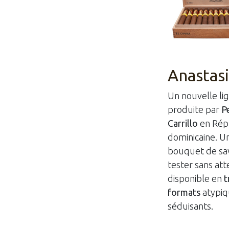
Anastas
Un nouvelle li
produite par
P
Carrillo
en Rép
dominicaine. U
bouquet de sa
tester sans att
disponible en
t
formats
atypiq
séduisants.