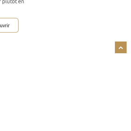
 plutôt en
uvrir