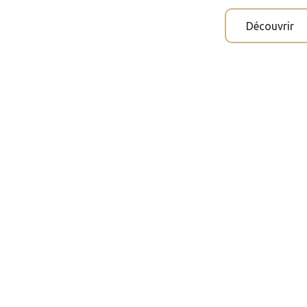
Découvrir
Découvrir tous
#
Marques
Nouv