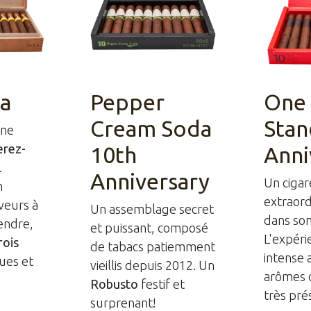
ia
Pepper
One 
Cream Soda
Stan
gne
erez-
10th
Anni
.
Anniversary
Un cigar
n
extraord
veurs à
Un assemblage secret
dans son
endre,
et puissant, composé
L'expéri
rois
de tabacs patiemment
intense 
ues et
vieillis depuis 2012. Un
arômes 
Robusto
festif et
très pré
surprenant!