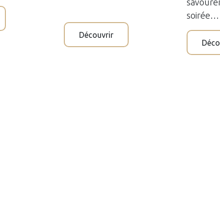
savourer
soirée…
Découvrir
Déco
 les cigares de chez Caldwell
eautés