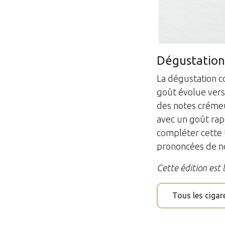
Dégustation
La dégustation 
goût évolue vers 
des notes crémeu
avec un goût rapp
compléter cette t
prononcées de noi
Cette édition est 
T​ous les ciga