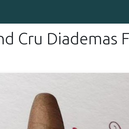
Gravure sur Cigares
Événements
Cigare Club
Blog
À 
nd Cru Diademas F