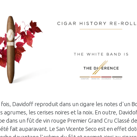
 fois, Davidoff reproduit dans un cigare les notes d'un 
es agrumes, les cerises noires et la noix. En outre, Davidoff a
ipe dans un fût de vin rouge Premier Grand Cru Classé d
s été fait auparavant. Le San Vicente Seco est en effet dot
sorbe davantage l'arôme du fût et permet ainsi au cigare