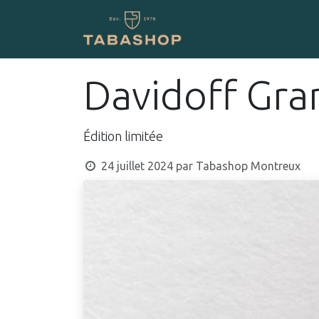
Se rendre au contenu
Boutique en ligne
Davidoff Gra
Édition limitée
24 juillet 2024
par
Tabashop Montreux