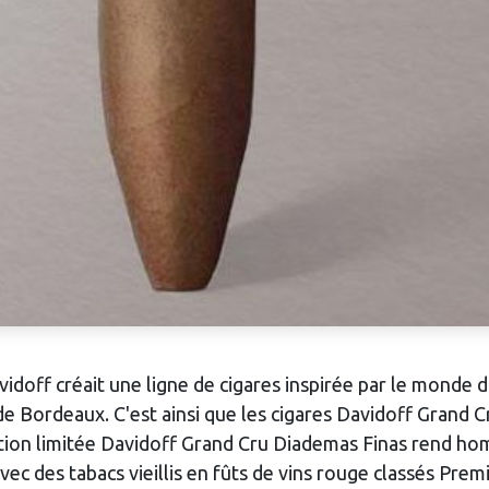
idoff créait une ligne de cigares inspirée par le monde d
 Bordeaux. C'est ainsi que les cigares Davidoff Grand Cru
dition limitée Davidoff Grand Cru Diademas Finas rend h
vec des tabacs vieillis en fûts de vins rouge classés Pre