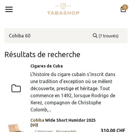
Se rendre au contenu
0
(7 trouvés)
Résultats de recherche
Cigares de Cuba
L’histoire du cigare cubain s’inscrit dans
une tradition d’exception où se mêlent
découverte, prestige et héritage. Tout
commence en 1492, lorsque Rodrigo de
Xerez, compagnon de Christophe
Colomb,...
Cohiba
Wide Short Humidor 2025
(
60
)
310,00
CHF
Catégories :
​Nouveautés