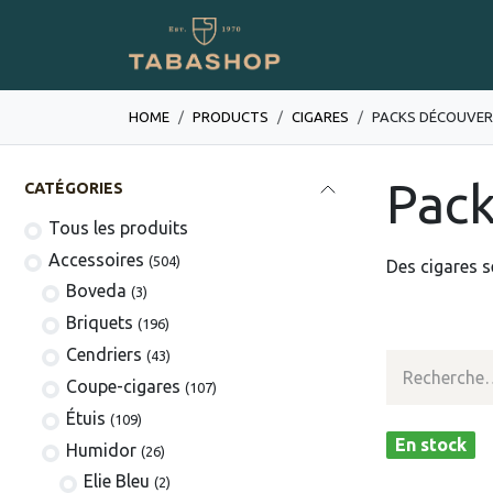
Se rendre au contenu
Boutique en ligne
HOME
PRODUCTS
​​​CIGARES
PACKS DÉCOUVE
Pack
CATÉGORIES
Tous les produits
​​​​​​​​​​Accessoires
(504)
Des cigares s
Boveda
(3)
​​​​Briquets
(196)
Cendriers
(43)
Coupe-cigares
(107)
​Étuis
(109)
En stock
Humidor
(26)
Elie Bleu
(2)