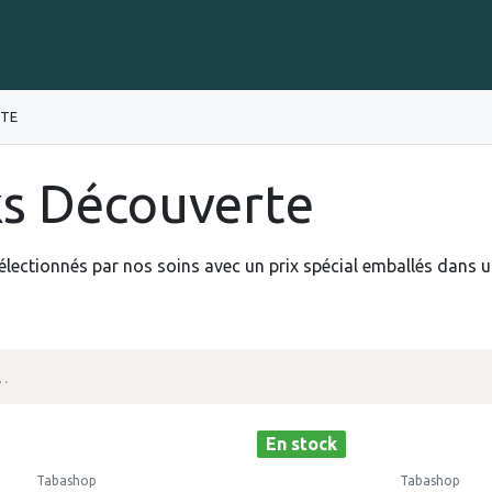
Gravure sur Cigares
Événements
Cigare Club
Blog
À 
RTE
s Découverte
électionnés par nos soins avec un prix spécial emballés dans 
En stock
Tabashop
Tabashop