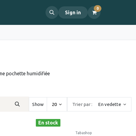
0
propos
Contact
Sign in
une pochette humidifiée
Show
20
Trier par :
En vedette
En stock
Tabashop