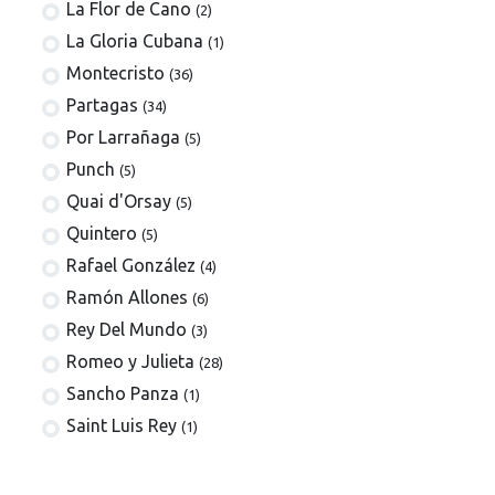
La Flor de Cano
(2)
La Gloria Cubana
(1)
Montecristo
(36)
Partagas
(34)
Por Larrañaga
(5)
Punch
(5)
Quai d'Orsay
(5)
Quintero
(5)
Rafael González
(4)
Ramón Allones
(6)
Rey Del Mundo
(3)
Romeo y Julieta
(28)
Sancho Panza
(1)
Saint Luis Rey
(1)
San Cristóbal de la Habana
(4)
Trinidad
(16)