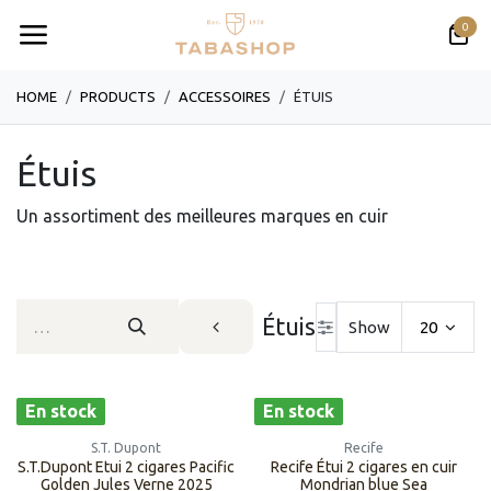
Se rendre au contenu
0
HOME
PRODUCTS
​​​​​​​​​​ACCESSOIRES
​ÉTUIS
​Étuis
Un assortiment des meilleures marques en cuir
​Étuis
Show
20
En stock
En stock
S.T. Dupont
Recife
S.T.Dupont Etui 2 cigares Pacific
Recife Étui 2 cigares en cuir
Golden Jules Verne 2025
Mondrian blue Sea