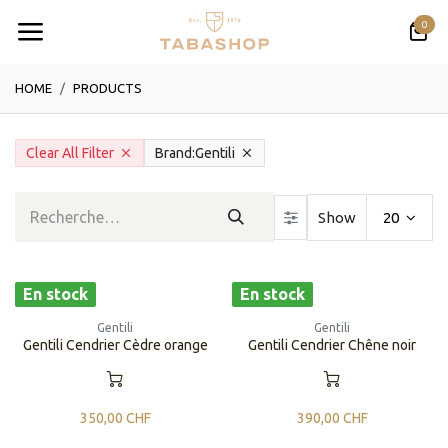
Se rendre au contenu
0
HOME
PRODUCTS
Clear All Filter
Brand:
Gentili
Show
20
En stock
En stock
Gentili
Gentili
Gentili Cendrier Cèdre orange
Gentili Cendrier Chêne noir
350,00
CHF
390,00
CHF