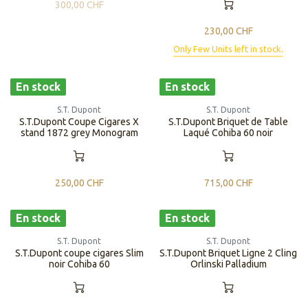
300,00
CHF
230,00
CHF
Only Few Units left in stock.
En stock
En stock
S.T. Dupont
S.T. Dupont
S.T.Dupont Coupe Cigares X
S.T.Dupont Briquet de Table
stand 1872 grey Monogram
Laqué Cohiba 60 noir
250,00
CHF
715,00
CHF
En stock
En stock
S.T. Dupont
S.T. Dupont
S.T.Dupont coupe cigares Slim
S.T.Dupont Briquet Ligne 2 Cling
noir Cohiba 60
Orlinski Palladium