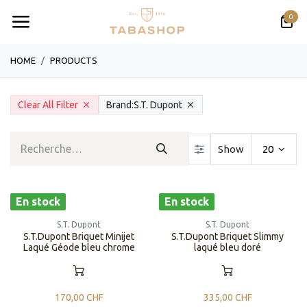
Se rendre au contenu
0
HOME
PRODUCTS
Clear All Filter
Brand:
S.T. Dupont
Show
20
En stock
En stock
S.T. Dupont
S.T. Dupont
S.T.Dupont Briquet Minijet
S.T.Dupont Briquet Slimmy
Laqué Géode bleu chrome
laqué bleu doré
170,00
CHF
335,00
CHF