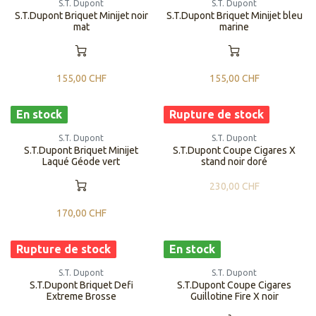
S.T. Dupont
S.T. Dupont
S.T.Dupont Briquet Minijet noir
S.T.Dupont Briquet Minijet bleu
mat
marine
155,00
CHF
155,00
CHF
En stock
Rupture de stock
S.T. Dupont
S.T. Dupont
S.T.Dupont Briquet Minijet
S.T.Dupont Coupe Cigares X
Laqué Géode vert
stand noir doré
230,00
CHF
170,00
CHF
Rupture de stock
En stock
S.T. Dupont
S.T. Dupont
S.T.Dupont Briquet Defi
S.T.Dupont Coupe Cigares
Extreme Brosse
Guillotine Fire X noir