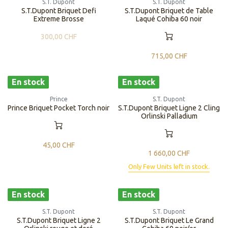
S.T. Dupont
S.T. Dupont
S.T.Dupont Briquet Defi
S.T.Dupont Briquet de Table
Extreme Brosse
Laqué Cohiba 60 noir
300,00
CHF
715,00
CHF
En stock
En stock
Prince
S.T. Dupont
Prince Briquet Pocket Torch noir
S.T.Dupont Briquet Ligne 2 Cling
Orlinski Palladium
45,00
CHF
1 660,00
CHF
Only Few Units left in stock.
En stock
En stock
S.T. Dupont
S.T. Dupont
S.T.Dupont Briquet Ligne 2
S.T.Dupont Briquet Le Grand