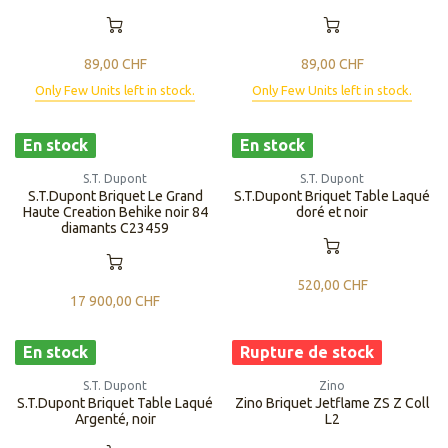
89,00
CHF
89,00
CHF
Only Few Units left in stock.
Only Few Units left in stock.
En stock
En stock
S.T. Dupont
S.T. Dupont
S.T.Dupont Briquet Le Grand
S.T.Dupont Briquet Table Laqué
Haute Creation Behike noir 84
doré et noir
diamants C23459
520,00
CHF
17 900,00
CHF
En stock
Rupture de stock
S.T. Dupont
Zino
S.T.Dupont Briquet Table Laqué
Zino Briquet Jetflame ZS Z Coll
Argenté, noir
L2