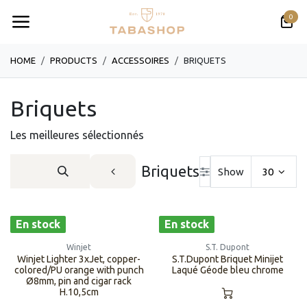
Se rendre au contenu
0
HOME
PRODUCTS
​​​​​​​​​​ACCESSOIRES
​​​​BRIQUETS
​​​​Briquets
Les meilleures sélectionnés
​​​​Briquets
Show
30
En stock
En stock
Winjet
S.T. Dupont
Winjet Lighter 3xJet, copper-
S.T.Dupont Briquet Minijet
colored/PU orange with punch
Laqué Géode bleu chrome
Ø8mm, pin and cigar rack
H.10,5cm