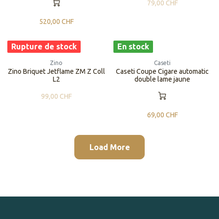
79,00
CHF
520,00
CHF
Rupture de stock
En stock
Zino
Caseti
Zino Briquet Jetflame ZM Z Coll
Caseti Coupe Cigare automatic
L2
double lame jaune
99,00
CHF
69,00
CHF
Load More