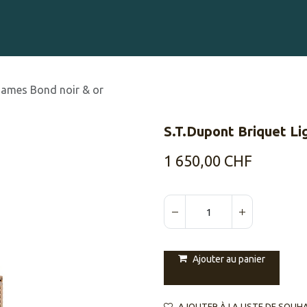
Gravure sur Cigares
Événements
Cigare Club
Blog
À 
 James Bond noir & or
S.T.Dupont Briquet Li
1 650,00
CHF
Ajouter au panier
AJOUTER À LA LISTE DE SOUH