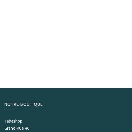
Les Fines Lames
Les Fines Lames Le Tag T100 Almendron Argent
238,00
CHF
NOTRE BOUTIQUE
Tabashop
Grand-Rue 46