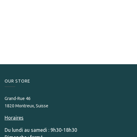
S.T. Dupont
Briquet Dupont Le Grand Cling Behike noir/doré
1,870.00
CHF
OUR STORE​
Grand-Rue 46
1820 Montreux, Suisse
Horaires
Du lundi au samedi : 9h30-18h30